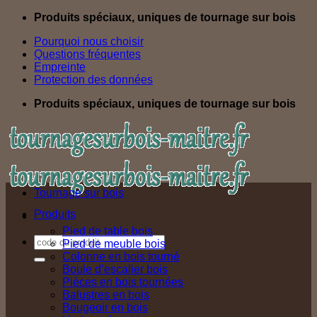
Passer
Produits spéciaux, uniques de tournage sur bois
au
Pourquoi nous choisir
contenu
Questions fréquentes
Empreinte
Protection des données
Produits spéciaux, uniques de tournage sur bois
Tournage sur bois
Produits
Pied de table bois
Recherche
Pied de meuble bois
pour :
Colonne en bois tourné
Boule d’escalier bois
Pièces en bois tournées
Balustres en bois
Bougeoir en bois