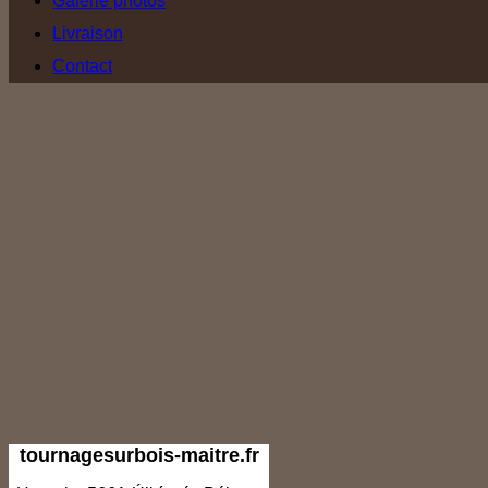
Galerie photos
Livraison
Contact
tournagesurbois-maitre.fr