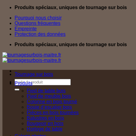
Passer
Produits spéciaux, uniques de tournage sur bois
au
Pourquoi nous choisir
contenu
Questions fréquentes
Empreinte
Protection des données
Produits spéciaux, uniques de tournage sur bois
Tournage sur bois
Recherche
Produits
pour :
Pied de table bois
Pied de meuble bois
Colonne en bois tourné
Boule d’escalier bois
Pièces en bois tournées
Balustres en bois
Bougeoir en bois
Horloge de table