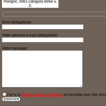
Hongrie, 5661-Újkígyós Béke u.
3.
Nom (obligatoire)
Votre adresse e-mail (obligatoire)
Votre message
Please leave this field empty.
J'ai lu la
Protection des Données
, et j'accepte que mes don