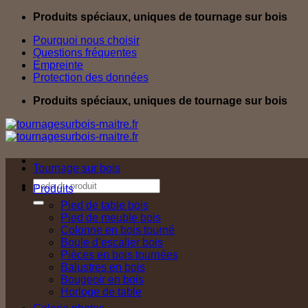
Passer
Produits spéciaux, uniques de tournage sur bois
au
Pourquoi nous choisir
contenu
Questions fréquentes
Empreinte
Protection des données
Produits spéciaux, uniques de tournage sur bois
Tournage sur bois
Recherche
Produits
pour :
Pied de table bois
Pied de meuble bois
Colonne en bois tourné
Boule d’escalier bois
Pièces en bois tournées
Balustres en bois
Bougeoir en bois
Horloge de table